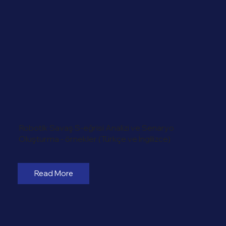
Robotik Savaş S-eğrisi Analizi ve Senaryo
Oluşturma - örnekler (Türkçe ve İngilizce)
Read More