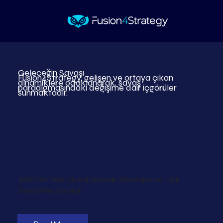
Geleceğin Savaşı
Fusion4Strategy, gelişen ve ortaya çıkan
dinamiklere odaklanarak, savaş
paradigmasındaki değişime dair içgörüler
sunmaktadır.
ABD'nin Yeni Ulusal Güvelik Stratejisi ve Türk
Savunma Sanayii